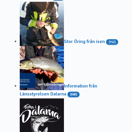
Stor Öring från isen
(742)
Information från
Länsstyrelsen Dalarna
(680)