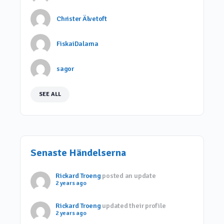
Christer Älvetoft
FiskaiDalarna
sagor
SEE ALL
Senaste Händelserna
Rickard Troeng
posted an update
2 years ago
Rickard Troeng
updated their profile
2 years ago