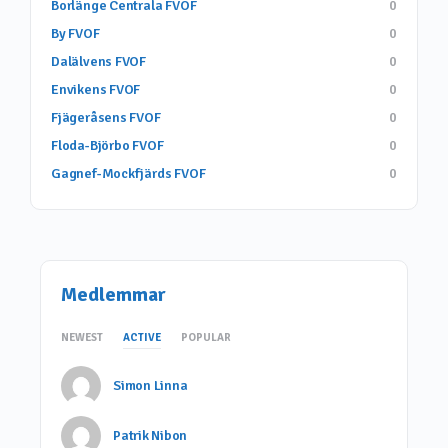
Borlänge Centrala FVOF
0
By FVOF
0
Dalälvens FVOF
0
Envikens FVOF
0
Fjägeråsens FVOF
0
Floda-Björbo FVOF
0
Gagnef-Mockfjärds FVOF
0
Medlemmar
NEWEST
ACTIVE
POPULAR
Simon Linna
Patrik Nibon