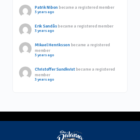
Patrik Nibon
became a registered member
3 years ago
Erik Sandås
became a registered member
3 years ago
Mikael Henriksson
became a registered
member
3 years ago
Christoffer Sundkvist
became a registered
member
3 years ago