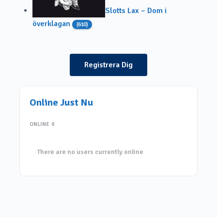
Slotts Lax – Dom i
överklagan
(610)
Registrera Dig
Online Just Nu
ONLINE
0
There are no users currently online