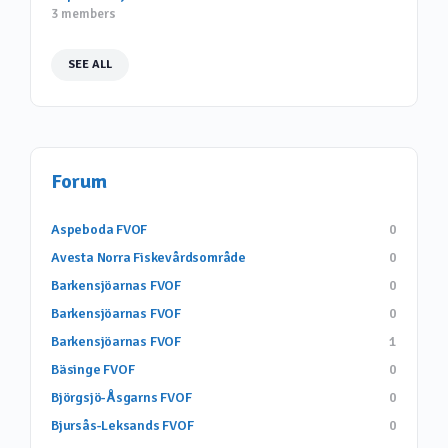
3 members
SEE ALL
Forum
Aspeboda FVOF
0
Avesta Norra Fiskevårdsområde
0
Barkensjöarnas FVOF
0
Barkensjöarnas FVOF
0
Barkensjöarnas FVOF
1
Bäsinge FVOF
0
Björgsjö-Åsgarns FVOF
0
Bjursås-Leksands FVOF
0