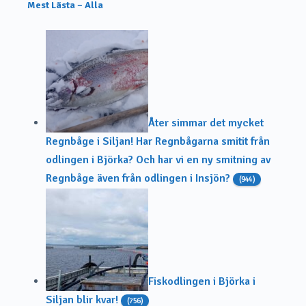
Mest Lästa – Alla
Åter simmar det mycket
Regnbåge i Siljan! Har Regnbågarna smitit från
odlingen i Björka? Och har vi en ny smitning av
Regnbåge även från odlingen i Insjön?
(944)
Fiskodlingen i Björka i
Siljan blir kvar!
(756)