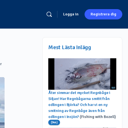
Logga in
Registrera dig
Mest Lästa Inlägg
r
Åter simmar det mycket Regnbåge i
Siljan! Har Regnbågarna smitit från
odlingen i Björka? Och har vi en ny
smitning av Regnbåge även från
odlingen i Insjön?
(Fishing with Bozell)
(944)