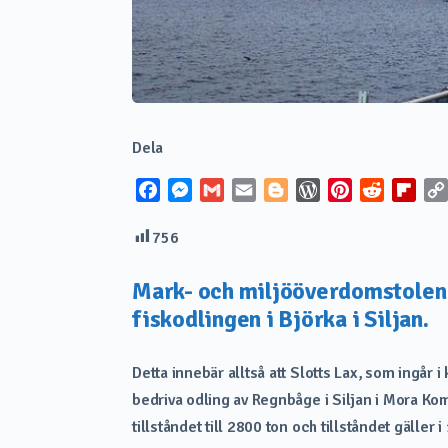
Dela
Facebook
Messenger
Gmail
Email
Blogger
WordPress
Pinterest
Reddit
Flip
756
Mark- och miljööverdomstolen b
fiskodlingen i Björka i Siljan.
Detta innebär alltså att Slotts Lax, som ingår i
bedriva odling av Regnbåge i Siljan i Mora K
tillståndet till 2800 ton och tillståndet gäller i 