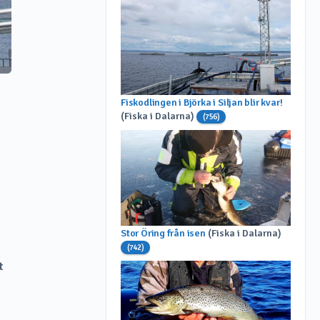
Fiskodlingen i Björka i Siljan blir kvar!
(Fiska i Dalarna)
(756)
Stor Öring från isen
(Fiska i Dalarna)
(742)
t