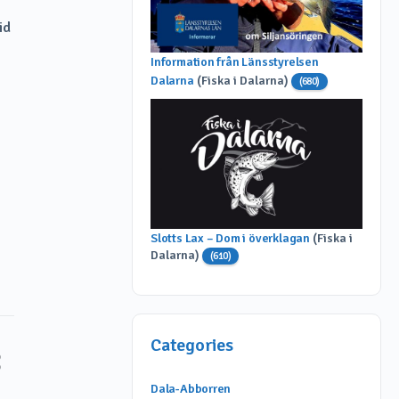
id
Information från Länsstyrelsen
Dalarna
(Fiska i Dalarna)
(680)
Slotts Lax – Dom i överklagan
(Fiska i
Dalarna)
(610)
Categories
Dala-Abborren