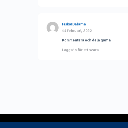
FiskaiDalarna
14 februari, 2022
Kommentera och dela gärna
Logga in för att svara