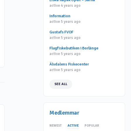
Copy
Print
Dela
active 4 years ago
Link
Information
ard
active 5 years ago
Fiska i Dalarna
1
Gustafs FVOF
26 oktober, 2020
active 5 years ago
Flugfiskebutiken i Borlänge
active 5 years ago
Älvdalens Fiskecenter
active 5 years ago
SEE ALL
Medlemmar
NEWEST
ACTIVE
POPULAR