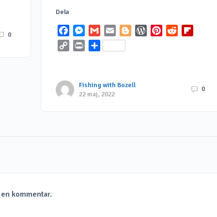
Dela
Facebook
Messenger
Gmail
Email
Blogger
WordPress
Pinterest
Reddit
Flipbo
0
Copy
Print
Dela
Link
Fishing with Bozell
0
22 maj, 2022
a en kommentar.