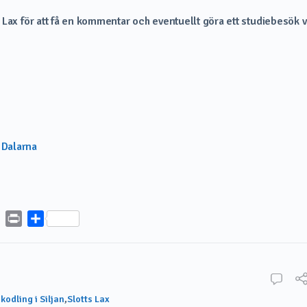
Lax för att få en kommentar och eventuellt göra ett studiebesök v
i Dalarna
board
Copy
Print
Dela
Link
skodling i Siljan
,
Slotts Lax