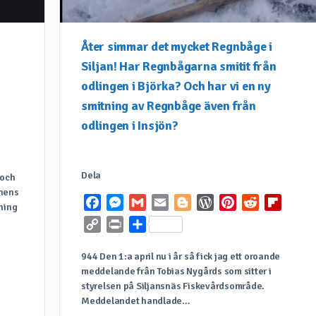
Åter simmar det mycket Regnbåge i
Siljan! Har Regnbågarna smitit från
odlingen i Björka? Och har vi en ny
smitning av Regnbåge även från
it
Flipboard
odlingen i Insjön?
Dela
 och
onens
Facebook
Messenger
Gmail
Email
Blogger
WordPress
Pinterest
Reddit
Flipbo
gning
Copy
Print
Dela
Link
944 Den 1:a april nu i år så fick jag ett oroande
meddelande från Tobias Nygårds som sitter i
it
Flipboard
styrelsen på Siljansnäs Fiskevårdsområde.
Meddelandet handlade…