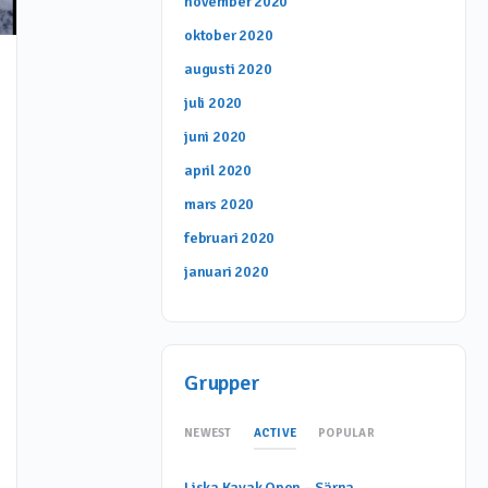
november 2020
oktober 2020
Slotts Lax får fortsatt ha fiskodling i
augusti 2020
Björka i Siljan! Eller?
juli 2020
juni 2020
april 2020
Dela
mars 2020
Facebook
Messenger
Gmail
Email
Blogger
WordPress
Pinterest
Reddit
Flipboard
februari 2020
Copy
Print
Dela
januari 2020
Link
450 Så här står det i inledningen av domen som då
ard
går emot Miljöprövningsdelegationens beslut den
12 december 2019 ” DOMSLUTTillståndMed ändring
av det överklagade…
Grupper
Dela
ACTIVE
NEWEST
POPULAR
Facebook
Messenger
Gmail
Email
Blogger
WordPress
Pinterest
Reddit
Flipboard
Liska Kayak Open – Särna