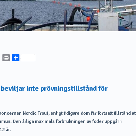
board
Copy
Print
Dela
Link
eviljar inte prövningstillstånd för
 koncernen Nordic Trout, enligt tidigare dom får fortsatt tillstånd at
ommun. Den årliga maximala förbrukningen av foder uppgår i
12 år.