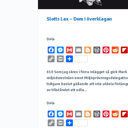
Slotts Lax – Dom i överklagan
Dela
Facebook
Messenger
Gmail
Email
Blogger
WordPress
Pinterest
Redd
Copy
Print
Dela
Link
610 Som jag skrev i förra inlägget så gick Mark
miljödomstolen emot Miljöprövningsdelegati
tidigare beslut gällande att inte utdela förlän
av tillståndet att odla…
Dela
Facebook
Messenger
Gmail
Email
Blogger
WordPress
Pinterest
Redd
Copy
Print
Dela