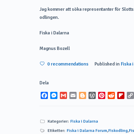
Jag kommer att söka representanter för Slotts 
odlingen.
Fiska i Dalarna
Magnus Bozell
0
recommendations
Published in
Fiska 
Dela
Facebook
Messenger
Gmail
Email
Blogger
WordPress
Pinterest
Reddit
Flip
Kategorier:
Fiska i Dalarna
Etiketter:
Fiska i Dalarna Forum
,
Fiskodling
,
Fi