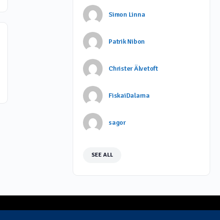
Simon Linna
Patrik Nibon
Christer Älvetoft
FiskaiDalarna
sagor
SEE ALL