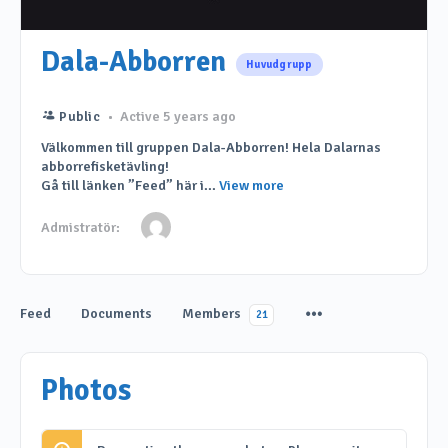
Dala-Abborren
Huvudgrupp
Public
Active 5 years ago
Välkommen till gruppen Dala-Abborren! Hela Dalarnas
abborrefisketävling!
Gå till länken ”Feed” här i...
View more
Admistratör:
Feed
Documents
Members
21
Photos