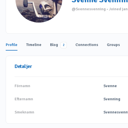
@Svennesvenning
•
Joined ja
Profile
Timeline
Blog
Connections
Groups
2
Detaljer
Förnamn
Svenne
Efternamn
Svenning
Smeknamn
Svennesvenn