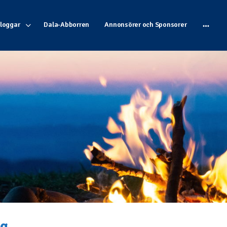
Bloggar
Dala-Abborren
Annonsörer och Sponsorer
ng