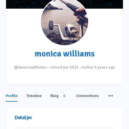
monica williams
@monicawilliams
•
Joined jun 2021
•
Active 3 years ago
Profile
Timeline
Blog
Connections
0
Detaljer