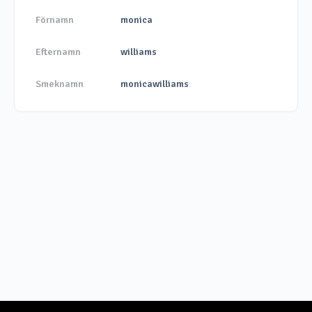
Förnamn
monica
Efternamn
williams
Smeknamn
monicawilliams